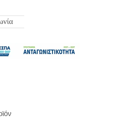
ωνία
οϊόν